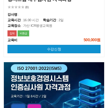
(0)
강사명
:
교육시간
: 16.00 시간
학습기간
: 2일
교육장소
: 가산 ICR평생교육원
집체
비환급
500,000원
교육비
수강신청