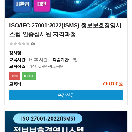
ISO/IEC 27001:2022(ISMS) 정보보호경영시
스템 인증심사원 자격과정
(0)
강사명
:
교육시간
: 16.00 시간
학습기간
: 2일
교육장소
: 가산 ICR평생교육원
집체
비환급
700,000원
교육비
수강신청