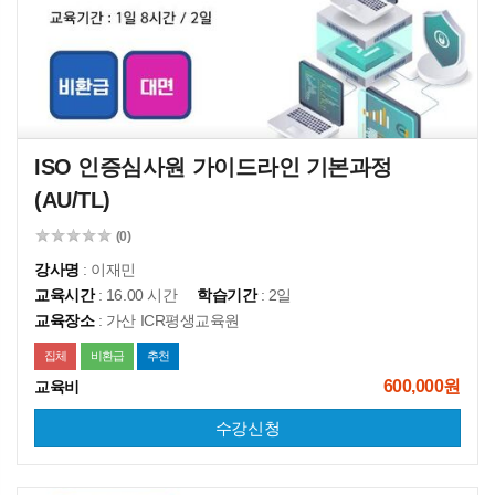
ISO 인증심사원 가이드라인 기본과정 
(AU/TL)
(0)
강사명
: 이재민
교육시간
: 16.00 시간
학습기간
: 2일
교육장소
: 가산 ICR평생교육원
집체
비환급
추천
600,000원
교육비
수강신청