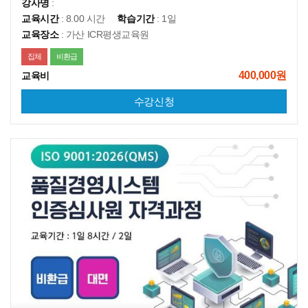
강사명
:
교육시간
: 8.00 시간
학습기간
: 1일
교육장소
: 가산 ICR평생교육원
집체
비환급
400,000원
교육비
수강신청