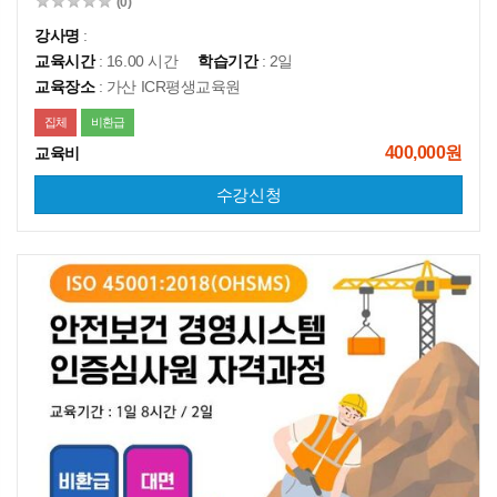
(0)
강사명
:
교육시간
: 16.00 시간
학습기간
: 2일
교육장소
: 가산 ICR평생교육원
집체
비환급
400,000원
교육비
수강신청