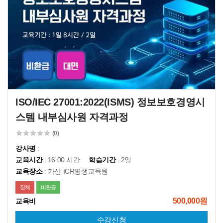
ISO/IEC 27001:2022(ISMS) 정보보호경영시
스템 내부심사원 자격과정
(0)
강사명
:
교육시간
: 16.00 시간
학습기간
: 2일
교육장소
: 가산 ICR평생교육원
집체
비환급
500,000원
교육비
수강신청