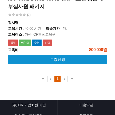
부심사원 패키지
(0)
강사명
:
교육시간
: 40.00 시간
학습기간
: 4일
교육장소
: 가산 ICR평생교육원
집체
비환급
추천
신규
800,000원
교육비
수강신청
1
(주)ICR 기업회원 가입
이용약관