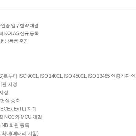
인증 업무협약 체결
·
격 KOLAS 신규 등록
형방폭룸 준공
부터 ISO 9001, ISO 14001, ISO 45001, ISO 13485 인증기관 
기관 지정
 지정
시험실 증축
CEx ExTL) 지정
브라질 NCC와 MOU 체결
am NB 회원 등록
 확대(배터리 시험)